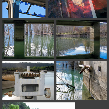
0262
0344 Embalse de Barasona Graus
Huesca Spain
0362 Embalse de Barasona Graus
0363 Embalse de Barasona
Huesca Spain
Graus Huesca Spain
0367 Embalse de Ardisa Huesca
0371 Embalse de Barasona
Spain
Graus Huesca Spain