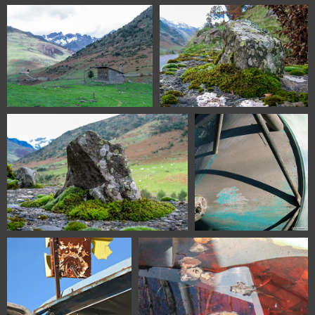
0133 Aliaga Teruel Spain
0189
0224 Valle de Hecho Huesca
0231 Valle de Hecho Huesca
Spain
Spain
0232 Valle de Hecho Huesca Spain
0258