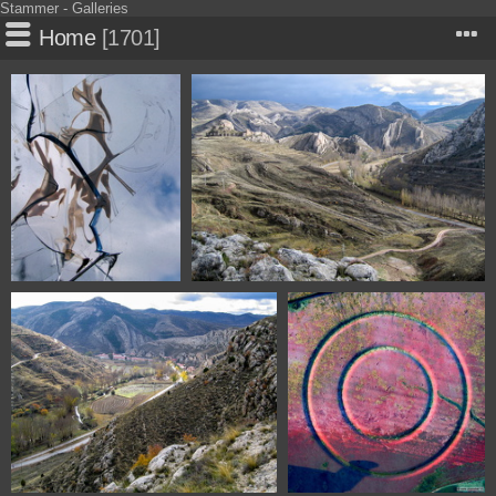
Stammer - Galleries
Home
1701
0009
0132 Aliaga Teruel Spain